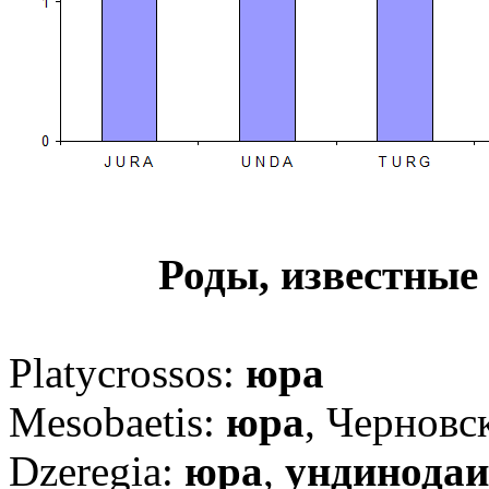
Роды, известные
Platycrossos
:
юра
Mesobaetis
:
юра
, Черновс
Dzeregia
:
юра
,
ундинодаи