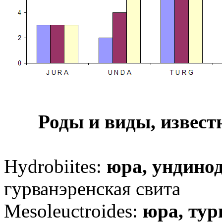
Роды и виды, извест
Hydrobiites:
юра, ундино
гурванэренская свита
Mesoleuctroides
:
юра, тур