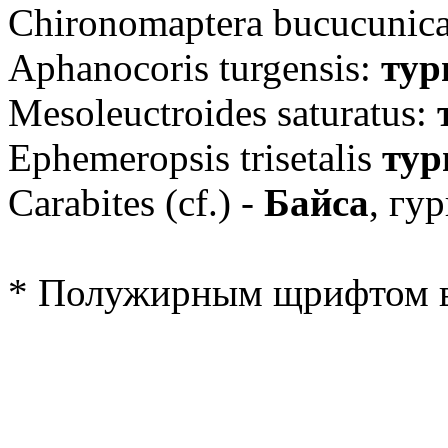
Chironomaptera bucucunic
Aphanocoris
turgensis
:
тур
Mesoleuctroides
saturatus
:
Ephemeropsis
trisetalis
тур
Carabites
(
cf
.) -
Байса
, гу
* Полужирным щрифтом в